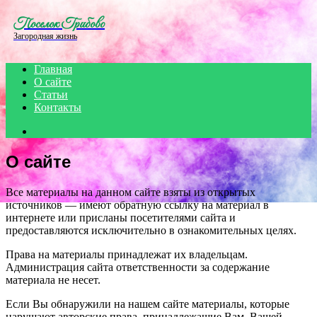
Menu
Поселок Грибово
Загородная жизнь
Главная
О сайте
Статьи
Контакты
Search
for
О сайте
Все материалы на данном сайте взяты из открытых
источников — имеют обратную ссылку на материал в
интернете или присланы посетителями сайта и
предоставляются исключительно в ознакомительных целях.
Права на материалы принадлежат их владельцам.
Администрация сайта ответственности за содержание
материала не несет.
Если Вы обнаружили на нашем сайте материалы, которые
нарушают авторские права, принадлежащие Вам, Вашей