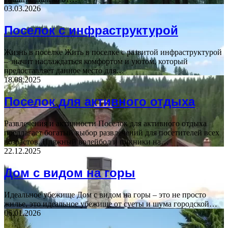
03.03.2026
Поселок с инфраструктурой
Жизнь в поселке Жить в поселке с развитой инфраструктурой
– значит наслаждаться комфортом и уютом, который
предоставляет данное место для…
18.08.2025
Поселок для активного отдыха
Развлечения и активности Поселок для активного отдыха
предлагает богатый выбор развлечений для посетителей всех
возрастов. Пляжный волейбол и пикники на…
22.12.2025
Дом с видом на горы
Идеальное убежище Дом с видом на горы – это не просто
жилье, это идеальное убежище от суеты и шума городской…
06.01.2026