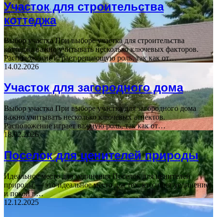
Участок для строительства
коттеджа
Выбор участка При выборе участка для строительства
коттеджа важно учитывать несколько ключевых факторов.
Расположение играет решающую роль, так как от…
14.02.2026
Участок для загородного дома
Выбор участка При выборе участка для загородного дома
важно учитывать несколько ключевых аспектов.
Расположение играет важную роль, так как от…
18.02.2026
Поселок для ценителей природы
Идеальное место для уединения Поселок для ценителей
природы — это идеальное место для тех, кто ищет уединение
и покой в…
12.12.2025