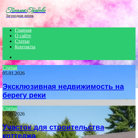
Menu
Поселок Грибово
Загородная жизнь
Главная
О сайте
Статьи
Контакты
Search
for
Статьи
05.01.2026
Эксклюзивная недвижимость на
берегу реки
Статьи
06.01.2026
Участок для строительства
коттеджа