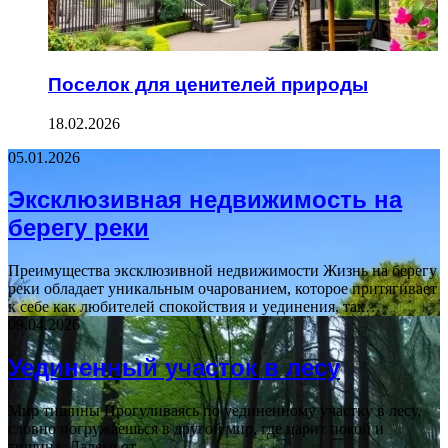
Поселок для ценителей природы
18.02.2026
05.01.2026
Эксклюзивная недвижимость на
берегу реки
Преимущества эксклюзивной недвижимости Жизнь на берегу
реки обладает уникальным очарованием, которое притягивает
к себе как любителей спокойствия и уединения, так…
09.04.2026
Уединенный участок в лесу
Мир тишины Прогуливаясь по уединенному участку в лесу,
словно погружаешься в другой мир, где царит покой и
тишина. Далеко от…