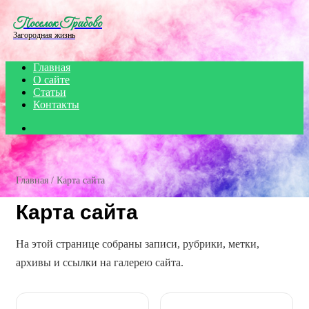
Menu
Поселок Грибово
Загородная жизнь
Главная
О сайте
Статьи
Контакты
Search
for
Главная
/
Карта сайта
Карта сайта
На этой странице собраны записи, рубрики, метки,
архивы и ссылки на галерею сайта.